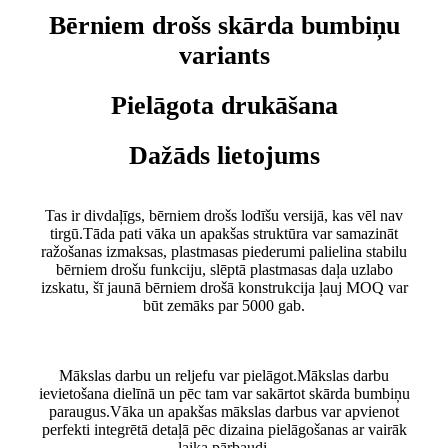
Bērniem drošs skārda bumbiņu
variants
Pielāgota drukāšana
Dažāds lietojums
Tas ir divdaļīgs, bērniem drošs lodīšu versijā, kas vēl nav
tirgū.Tāda pati vāka un apakšas struktūra var samazināt
ražošanas izmaksas, plastmasas piederumi palielina stabilu
bērniem drošu funkciju, slēptā plastmasas daļa uzlabo
izskatu, šī jaunā bērniem drošā konstrukcija ļauj MOQ var
būt zemāks par 5000 gab.
Mākslas darbu un reljefu var pielāgot.Mākslas darbu
ievietošana dielīnā un pēc tam var sakārtot skārda bumbiņu
paraugus.Vāka un apakšas mākslas darbus var apvienot
perfekti integrētā detaļā pēc dizaina pielāgošanas ar vairāk
laika pārbaudi.