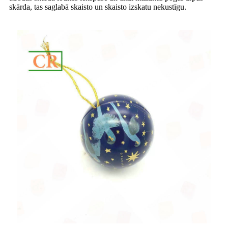
skārda, tas saglabā skaisto un skaisto izskatu nekustīgu.