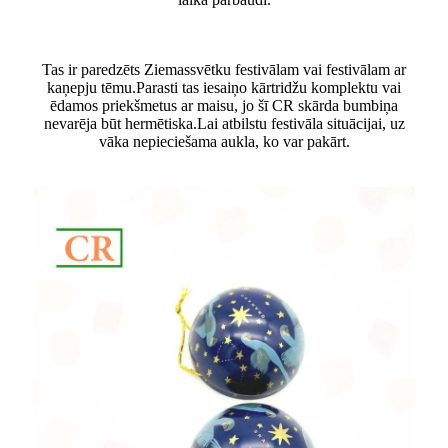
Tas ir paredzēts Ziemassvētku festivālam vai festivālam ar
kaņepju tēmu.Parasti tas iesaiņo kārtridžu komplektu vai
ēdamos priekšmetus ar maisu, jo šī CR skārda bumbiņa
nevarēja būt hermētiska.Lai atbilstu festivāla situācijai, uz
vāka nepieciešama aukla, ko var pakārt.