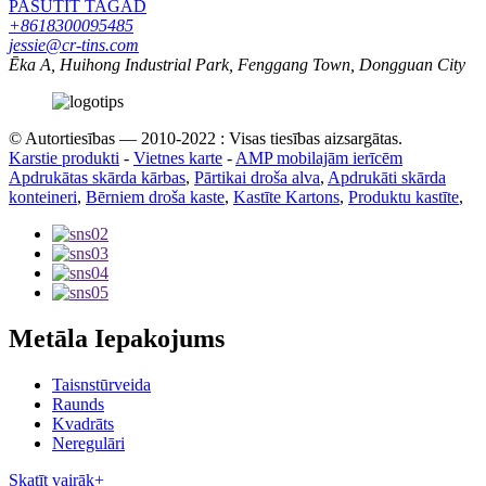
PASŪTĪT TAGAD
+8618300095485
jessie@cr-tins.com
Ēka A, Huihong Industrial Park, Fenggang Town, Dongguan City
© Autortiesības — 2010-2022 : Visas tiesības aizsargātas.
Karstie produkti
-
Vietnes karte
-
AMP mobilajām ierīcēm
Apdrukātas skārda kārbas
,
Pārtikai droša alva
,
Apdrukāti skārda
konteineri
,
Bērniem droša kaste
,
Kastīte Kartons
,
Produktu kastīte
,
Metāla Iepakojums
Taisnstūrveida
Raunds
Kvadrāts
Neregulāri
Skatīt vairāk+