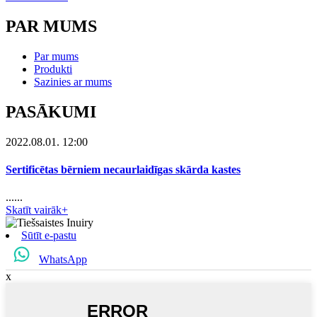
PAR MUMS
Par mums
Produkti
Sazinies ar mums
PASĀKUMI
2022.08.01. 12:00
Sertificētas bērniem necaurlaidīgas skārda kastes
......
Skatīt vairāk+
Sūtīt e-pastu
WhatsApp
x