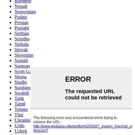
Burmese
Nepali
Norwegian
Pashto
Persian
Punjabi
Serbian
Sesotho
Sinhala
Slovak
Slovenian
Somali
Samoan
Scots Gaelic
Shona
Sindhi
Sundanese
Swahili
Tajik
Tamil
Telugu
Thai
Ukrainian
Urdu
Uzbek