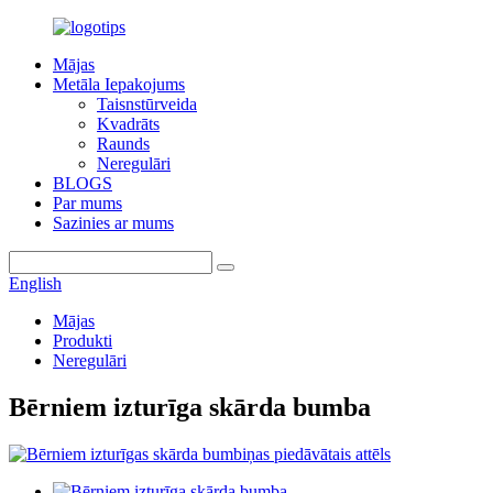
Mājas
Metāla Iepakojums
Taisnstūrveida
Kvadrāts
Raunds
Neregulāri
BLOGS
Par mums
Sazinies ar mums
English
Mājas
Produkti
Neregulāri
Bērniem izturīga skārda bumba