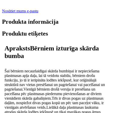
Nosūtiet mums e-pastu
Produkta informācija
Produktu etiķetes
AprakstsBērniem izturīga skārda
bumba
Šai bērniem necaurlaidīgai skārda bumbiņai ir nepieciešama
plastmasas apļa daļa, lai tā veidotu stabilu, bērniem drošu
funkciju, jo tā ir ieripināta lodītes iekšpusē, kur oriģinālajā
struktūrā nav vietas presēšanai un pagriešanai vai pacelšanai un
pagriešanai.Vienīgā bērniem drošā versija ir presēšana un
pacelšana pēc plastmasas piederumu pievienošanas ar diviem
vienādiem skārda gabaliņiem.Trīs ir divas pogas uz plastmasas
daļām, nospiežot divas pogas kopā un pēc tam paceļot vāku, ir
vienīgais atvēršanas veids.Lielākā daļa plastmasas laukuma
atrodas skārda lodītes iekšpusē un tikai mazākas pogas ārpus