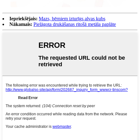
Iepriekšējais:
Mazs, bērniem izturīgs alvas kubs
Nākamais:
Pielāgota drukāšanas ritošā metāla paplāte