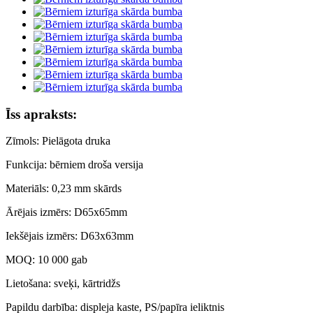
Īss apraksts:
Zīmols: Pielāgota druka
Funkcija: bērniem droša versija
Materiāls: 0,23 mm skārds
Ārējais izmērs: D65x65mm
Iekšējais izmērs: D63x63mm
MOQ: 10 000 gab
Lietošana: sveķi, kārtridžs
Papildu darbība: displeja kaste, PS/papīra ieliktnis